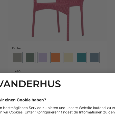
Farbe
Dust
Kale
Lavender
Papaya
Pomelo
Petrol
Denim
+
10
(604 Bewertungen)
ENVIGO Flechtstuhl
149,00 €*
PRODUKT ANSEHEN