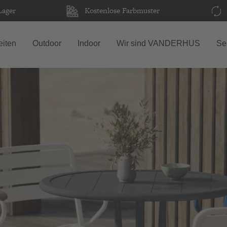
Lager
Kostenlose Farbmuster
iten
Outdoor
Indoor
Wir sind VANDERHUS
Se
T