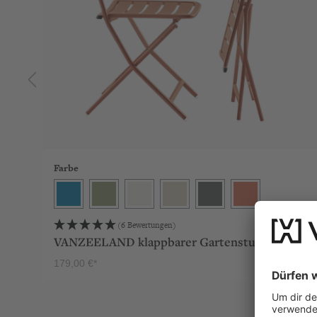
Farbe
Deep Blue
Green Tea
Milk
Sand
Stone
Terra
(6 Bewertungen)
VANZEELAND klappbarer Gartenstuhl
179,00 €*
PRODUKT ANSEHEN