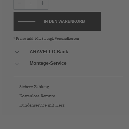
Produkt Anzahl: Gib den gewünschten Wer
IN DEN WARENKORB
*
Preise inkl. MwSt. zzgl. Versandkosten
ARAVELLO-Bank
Montage-Service
ARAVELLO Holzbank 180 cm
(
449,00 € *
Größe: 180 cm x 35 cm )
Pflegeset QuickShine
19,00 € *
Sichere Zahlung
Kostenlose Retoure
ARAVELLO Holzbank 150 cm
(
349,00 € *
Größe: 150 cm x 35 cm )
Kundenservice mit Herz