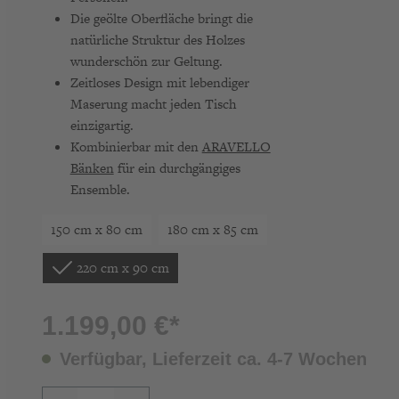
Die geölte Oberfläche bringt die
natürliche Struktur des Holzes
wunderschön zur Geltung.
Zeitloses Design mit lebendiger
Maserung macht jeden Tisch
einzigartig.
Kombinierbar mit den
ARAVELLO
Bänken
für ein durchgängiges
Ensemble.
150 cm x 80 cm
180 cm x 85 cm
220 cm x 90 cm
1.199,00 €*
Verfügbar, Lieferzeit ca. 4-7 Wochen