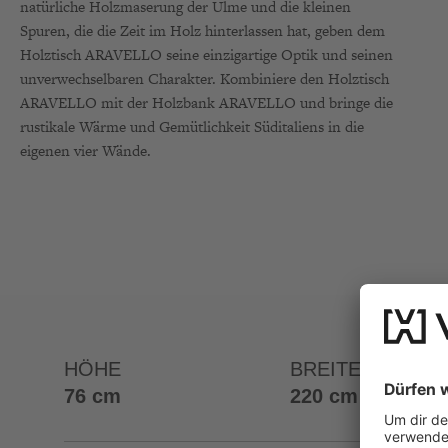
natürliche Holzmaserung der Ulme und die kleinen
Spuren, die die Zeit im Holz hinterlassen hat, geben dem
Holztisch ARAVELLO seine einzigartige Optik und seinen
unverwechselbaren Charakter. Kombiniere den Holztisch
ARAVELLO mit der Holzbank ARAVELLO und bringe die
rustikale Wärme und Gemütlichkeit Süditaliens in die
eigenen vier Wände.
HÖHE
BREITE
76 cm
220 cm