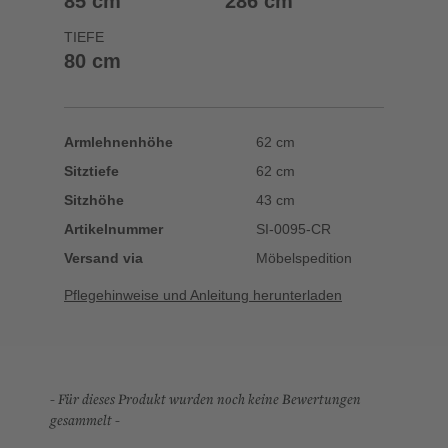
85 cm
286 cm
TIEFE
80 cm
Armlehnenhöhe
62 cm
Sitztiefe
62 cm
Sitzhöhe
43 cm
Artikelnummer
SI-0095-CR
Versand via
Möbelspedition
Pflegehinweise und Anleitung herunterladen
New content loaded
- Für dieses Produkt wurden noch keine Bewertungen
gesammelt -