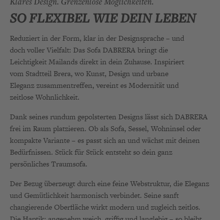
Klares Design. Grenzenlose Möglichkeiten.
SO FLEXIBEL WIE DEIN LEBEN
Reduziert in der Form, klar in der Designsprache – und
doch voller Vielfalt: Das Sofa DABRERA bringt die
Leichtigkeit Mailands direkt in dein Zuhause. Inspiriert
vom Stadtteil Brera, wo Kunst, Design und urbane
Eleganz zusammentreffen, vereint es Modernität und
zeitlose Wohnlichkeit.
Dank seines rundum gepolsterten Designs lässt sich DABRERA
frei im Raum platzieren. Ob als Sofa, Sessel, Wohninsel oder
kompakte Variante – es passt sich an und wächst mit deinen
Bedürfnissen. Stück für Stück entsteht so dein ganz
persönliches Traumsofa.
Der Bezug überzeugt durch eine feine Webstruktur, die Eleganz
und Gemütlichkeit harmonisch verbindet. Seine sanft
changierende Oberfläche wirkt modern und zugleich zeitlos.
Die Haptik: angenehm weich, griffig und langlebig – so bleibt