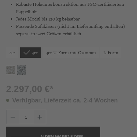
Robuste Holzunterkonstruktion aus FSC-zertifiziertem
Pappelholz
Jedes Modul bis 120 kg belastbar
Passende Sofakissen (nicht im Lieferumfang enthalten)
separat in zwei Größen erhältlich
2er
3er
4er U-Form mit Ottoman
L-Form
2.297,00 €*
Verfügbar, Lieferzeit ca. 2-4 Wochen
Produkt Anzahl: Gib den gewünschten Wert ein 
IN DEN WARENKORB