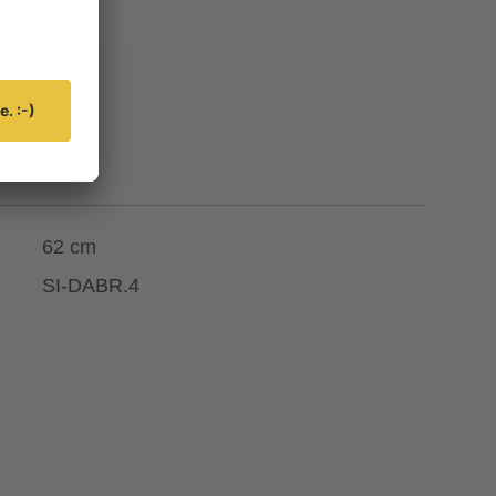
62 cm
SI-DABR.4