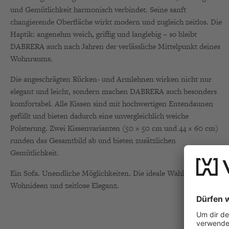
und Gemütlichkeit harmonisch verbindet. Seine sanft
changierende Oberfläche wirkt modern und zugleich zeitlos. Die
Haptik: angenehm weich, griffig und langlebig – so bleibt
DABRERA auch nach Jahren der verlässliche Mittelpunkt deines
Wohnraums.
Die angeschrägten Rücken- und Armlehnen wirken nicht nur
elegant und leicht, sondern machen DABRERA auch besonders
komfortabel. Alle Kissen sind mit hochwertigen Entendaunen
gefüllt und bieten dadurch eine unvergleichlich weiche
Polsterung. Zwei Kissenvarianten (50 × 50 cm und 44 × 60 cm)
runden das Gesamtbild ab und bieten zusätzlichen
Gemütlichkeit.
Ein Sofa. Unendliche Möglichkeiten. Die ideale Wahl für flexible
Wohnideen und zeitlose Eleganz.