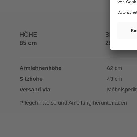
HÖHE
BREITE
85 cm
286 cm
Armlehnenhöhe
62 cm
Sitzhöhe
43 cm
Versand via
Möbelspedit
Pflegehinweise und Anleitung herunterladen