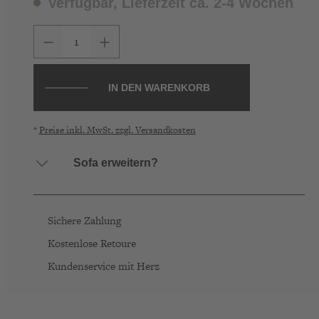
Verfügbar, Lieferzeit ca. 2-4 Wochen
Produkt Anzahl: Gib den gewünschten Wer
IN DEN WARENKORB
*
Preise inkl. MwSt. zzgl. Versandkosten
Sofa erweitern?
DABRERA Salt & Pepper
79,00 € *
Kissen
Sichere Zahlung
Kostenlose Retoure
Kundenservice mit Herz
DABRERA Salt & Pepper
99,00 € *
Seitenlehnenkissen