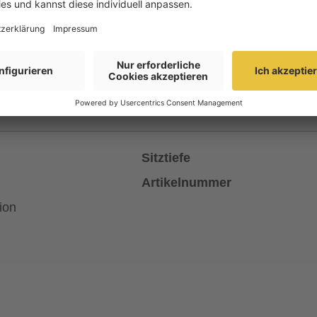
TIEFE
80 cm
Sitztiefe
Artikelnummer
ion