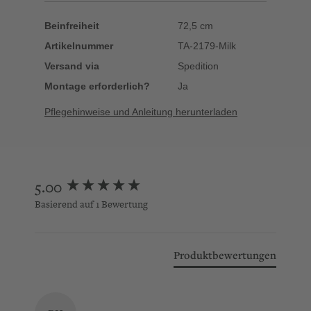
Beinfreiheit
72,5 cm
Artikelnummer
TA-2179-Milk
Versand via
Spedition
Montage erforderlich?
Ja
Pflegehinweise und Anleitung herunterladen
New content loaded
5.00
Basierend auf 1 Bewertung
Produktbewertungen