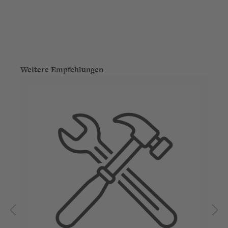
Produktgalerie überspringen
Weitere Empfehlungen