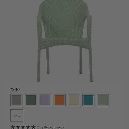
Farbe
Dust
Kale
Lavender
Papaya
Pomelo
Petrol
Mint
+
10
(604 Bewertungen)