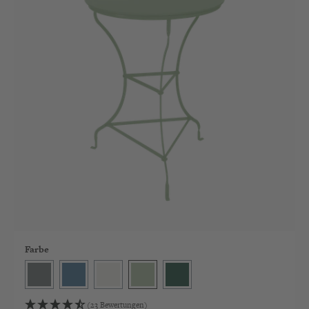
Farbe
Ash
Marin
Milk
Mint
Moss
(23 Bewertungen)