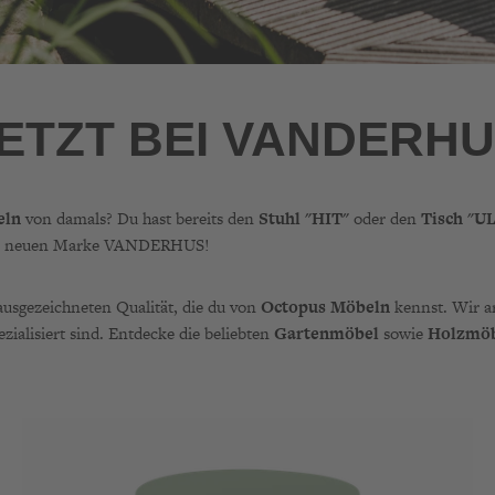
TZT BEI VANDERHU
eln
von damals? Du hast bereits den
Stuhl "HIT"
oder den
Tisch "U
 der neuen Marke VANDERHUS!
ausgezeichneten Qualität, die du von
Octopus Möbeln
kennst. Wir a
ialisiert sind. Entdecke die beliebten
Gartenmöbel
sowie
Holzmö