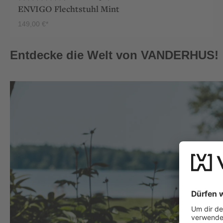
ENVIGO Flechtstuhl Mint
149,00 €*
PRODUKT ANSEHEN
Entdecke die Welt von VANDERHUS!
Bildergalerie überspringen