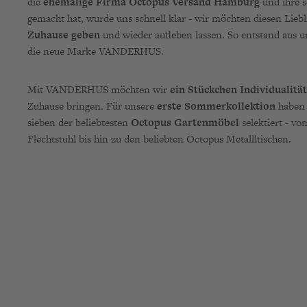
die
ehemalige Firma
Octopus Versand Hamburg
und ihre 
gemacht hat, wurde uns schnell klar - wir möchten diesen Lieb
Zuhause geben
und wieder aufleben lassen. So entstand aus u
die neue Marke VANDERHUS.
Mit VANDERHUS möchten wir
ein Stückchen Individualität
Zuhause bringen. Für unsere
erste Sommerkollektion
haben 
sieben der beliebtesten
Octopus Gartenmöbel
selektiert - 
Flechtstuhl bis hin zu den beliebten Octopus Metallltischen.