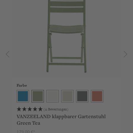
Farbe
Deep Blue
Green Tea
Milk
Sand
Stone
Terra
(11 Bewertungen)
VANZEELAND klappbarer Gartenstuhl
Green Tea
179,00 €*