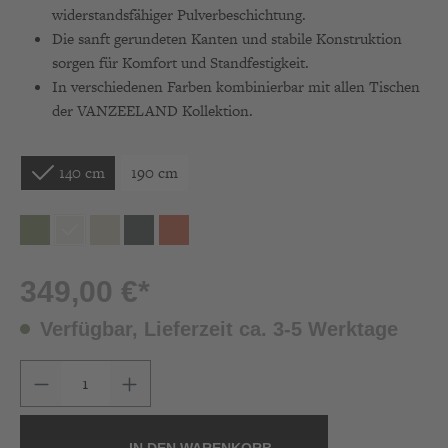
widerstandsfähiger Pulverbeschichtung.
Die sanft gerundeten Kanten und stabile Konstruktion
sorgen für Komfort und Standfestigkeit.
In verschiedenen Farben kombinierbar mit allen Tischen
der VANZEELAND Kollektion.
140 cm
190 cm
349,00 €*
Verfügbar, Lieferzeit ca. 3-5 Werktage
Produkt Anzahl: Gib den gewünschten Wert ein 