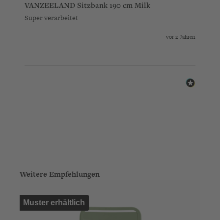
VANZEELAND Sitzbank 190 cm Milk
Super verarbeitet 
vor 2 Jahren
Produktgalerie überspringen
Weitere Empfehlungen
Muster erhältlich