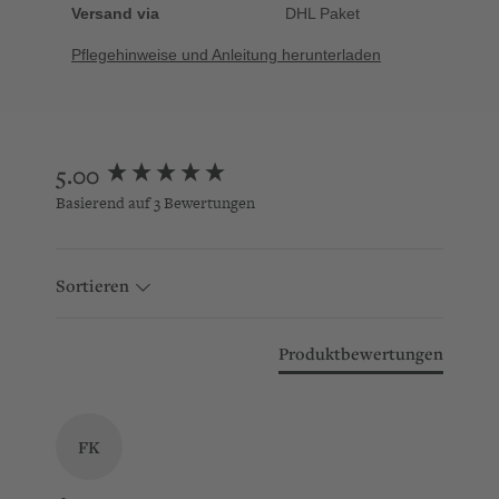
Versand via
DHL Paket
Pflegehinweise und Anleitung herunterladen
New content loaded
5.00
Basierend auf 3 Bewertungen
Sortieren
Produktbewertungen
FK